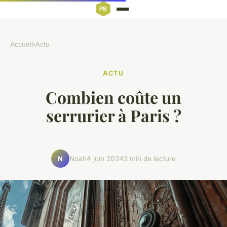
Accueil
›
Actu
ACTU
Combien coûte un
serrurier à Paris ?
Noah
4 juin 2024
3 min de lecture
N