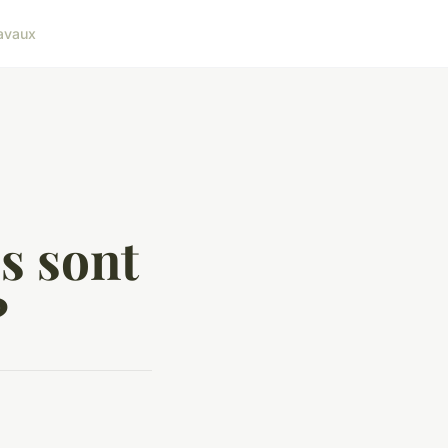
avaux
ls sont
?