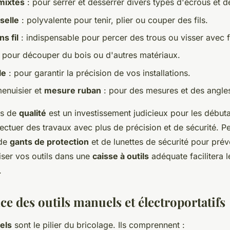
mixtes
: pour serrer et desserrer divers types d'écrous et d
selle
: polyvalente pour tenir, plier ou couper des fils.
s fil
: indispensable pour percer des trous ou visser avec fa
: pour découper du bois ou d'autres matériaux.
le
: pour garantir la précision de vos installations.
enuisier et
mesure ruban
: pour des mesures et des angle
ls de
qualité
est un investissement judicieux pour les débuta
fectuer des travaux avec plus de précision et de sécurité. 
 de
gants de protection
et de lunettes de sécurité pour prév
iser vos outils dans une
caisse à outils
adéquate facilitera 
.
e des outils manuels et électroportatifs
els
sont le pilier du bricolage. Ils comprennent :