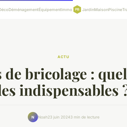
Déco
Déménagement
Équipement
Immo
Jardin
Maison
Piscine
Tr
ACTU
 de bricolage : que
les indispensables 
Noah
23 juin 2024
3 min de lecture
N