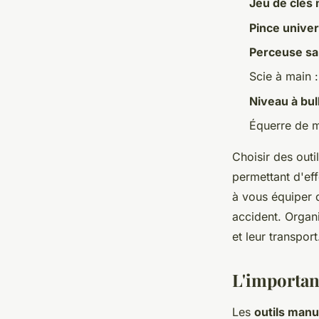
Jeu de clés 
Pince univer
Perceuse san
Scie à main 
Niveau à bul
Équerre de m
Choisir des outi
permettant d'ef
à vous équiper
accident. Organ
et leur transport
L'importanc
Les
outils manu