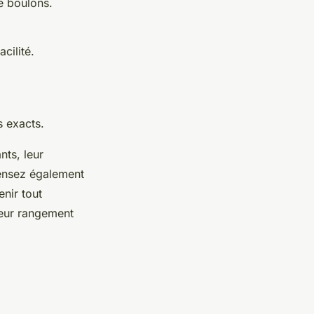
e boulons.
cilité.
s exacts.
nts, leur
Pensez également
enir tout
leur rangement