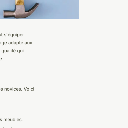
ut s'équiper
rage adapté aux
 qualité qui
e.
s novices. Voici
es meubles.