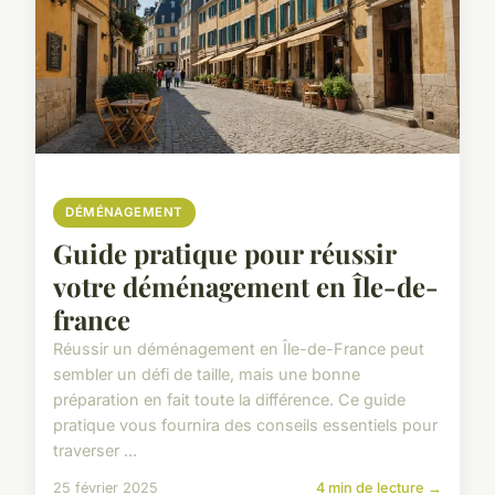
DÉMÉNAGEMENT
Guide pratique pour réussir
votre déménagement en Île-de-
france
Réussir un déménagement en Île-de-France peut
sembler un défi de taille, mais une bonne
préparation en fait toute la différence. Ce guide
pratique vous fournira des conseils essentiels pour
traverser ...
25 février 2025
4 min de lecture →