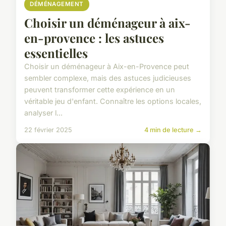
DÉMÉNAGEMENT
Choisir un déménageur à aix-
en-provence : les astuces
essentielles
Choisir un déménageur à Aix-en-Provence peut
sembler complexe, mais des astuces judicieuses
peuvent transformer cette expérience en un
véritable jeu d'enfant. Connaître les options locales,
analyser l...
22 février 2025
4 min de lecture →