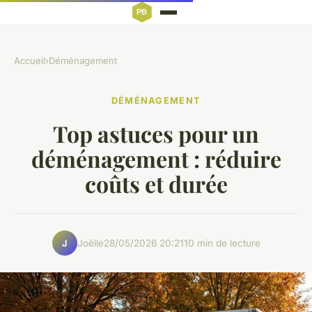
Accueil
›
Déménagement
DÉMÉNAGEMENT
Top astuces pour un
déménagement : réduire
coûts et durée
Joëlle
28/05/2026 20:21
10 min de lecture
J