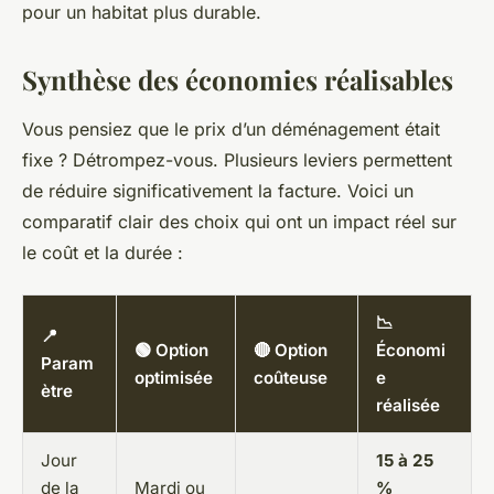
pour un habitat plus durable.
Synthèse des économies réalisables
Vous pensiez que le prix d’un déménagement était
fixe ? Détrompez-vous. Plusieurs leviers permettent
de réduire significativement la facture. Voici un
comparatif clair des choix qui ont un impact réel sur
le coût et la durée :
📉
📍
🟢 Option
🔴 Option
Économi
Param
optimisée
coûteuse
e
ètre
réalisée
Jour
15 à 25
de la
Mardi ou
%