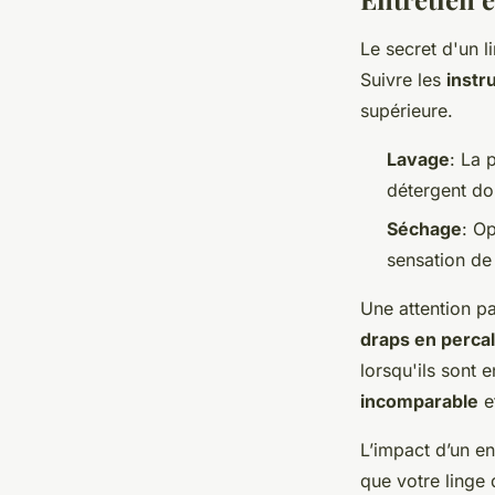
Le secret d'un l
Suivre les
instr
supérieure.
Lavage
: La 
détergent dou
Séchage
: O
sensation de
Une attention pa
draps en perca
lorsqu'ils sont
incomparable
et
L’impact d’un en
que votre linge 