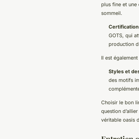
plus fine et une
sommeil.
Certification
GOTS, qui at
production d
Il est également 
Styles et de
des motifs im
complémente
Choisir le bon l
question d’allie
véritable oasis 
Entretien e