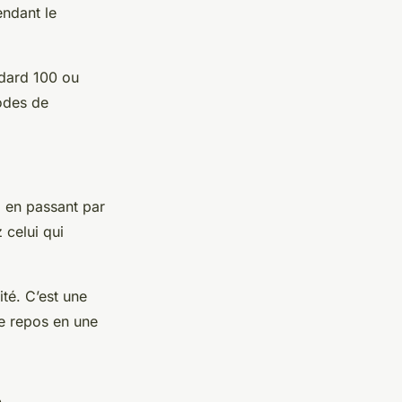
endant le
dard 100 ou
hodes de
e, en passant par
 celui qui
ité. C’est une
e repos en une
e