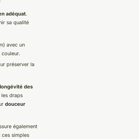
ien adéquat
.
ir sa qualité
um) avec un
 couleur.
ur préserver la
longévité des
 les draps
eur
douceur
 assure également
t ces simples