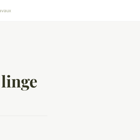
avaux
 linge