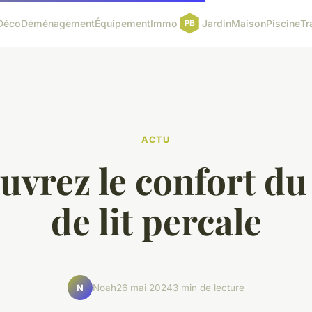
Déco
Déménagement
Équipement
Immo
Jardin
Maison
Piscine
Tr
ACTU
vrez le confort du
de lit percale
Noah
26 mai 2024
3 min de lecture
N