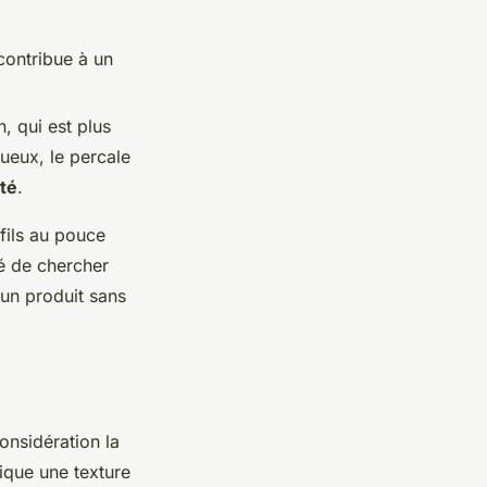
 contribue à un
, qui est plus
gueux, le percale
ité
.
fils au pouce
lé de chercher
 un produit sans
considération la
ique une texture