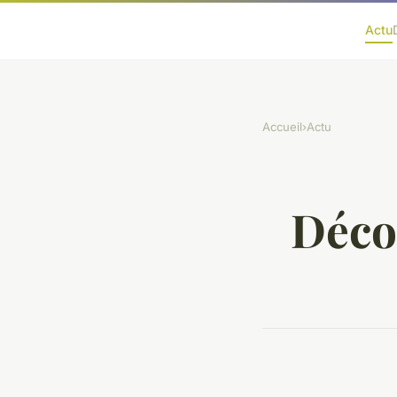
Actu
Accueil
›
Actu
Décou