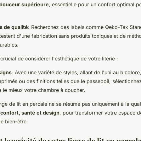
douceur supérieure
, essentielle pour un confort optimal p
s de qualité
: Recherchez des labels comme Oeko-Tex Stan
testent d'une fabrication sans produits toxiques et de mét
urables.
crucial de considérer l'esthétique de votre literie :
signs
: Avec une variété de styles, allant de l'uni au bicolor
primés ou des finitions telles que le passepoil, sélectionnez
 le mieux votre chambre à coucher.
inge de lit en percale ne se résume pas uniquement à la qual
r
confort, santé et design
, pour transformer votre espace d
de bien-être.
t longévité de votre linge de lit en percal