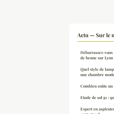
Actu — Sur le 
Débarrassez-vous f
de benne sur Lyon
Quel style de lamp
une chambre mode
Combien coûte un s
Etude de sol g1 : q
Expert en aspirateu