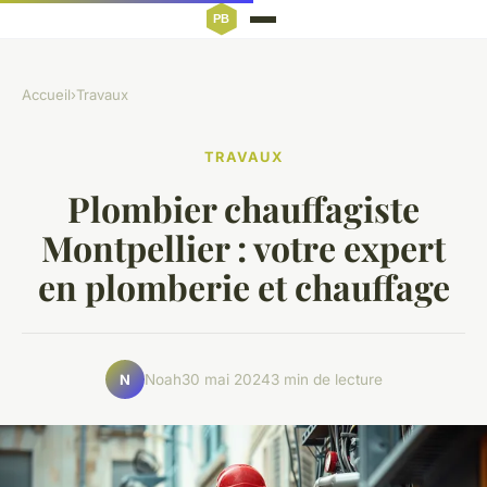
Accueil
›
Travaux
TRAVAUX
Plombier chauffagiste
Montpellier : votre expert
en plomberie et chauffage
Noah
30 mai 2024
3 min de lecture
N