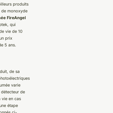
illeurs produits
eur de monoxyde
mée FireAngel
ptek, qui
de vie de 10
un prix
de 5 ans.
duit, de sa
photoélectriques
fumée varie
n détecteur de
a vie en cas
 une étape
onnés ci-