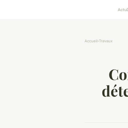
Actu
Accueil
›
Travaux
Co
dét