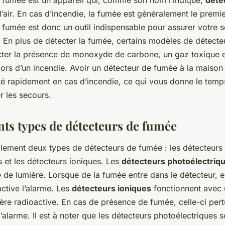
 fumée est un appareil qui, comme son nom l’indique,
déte
’air. En cas d’incendie, la fumée est généralement le premie
fumée est donc un outil indispensable pour assurer votre sé
. En plus de détecter la fumée, certains modèles de détect
ter la présence de monoxyde de carbone, un gaz toxique e
 lors d’un incendie. Avoir un détecteur de fumée à la maiso
rté rapidement en cas d’incendie, ce qui vous donne le temp
er les secours.
nts types de détecteurs de fumée
palement deux types de détecteurs de fumée : les détecteurs
 et les détecteurs ioniques. Les
détecteurs photoélectriq
de lumière. Lorsque de la fumée entre dans le détecteur, ell
active l’alarme. Les
détecteurs ioniques
fonctionnent avec 
ère radioactive. En cas de présence de fumée, celle-ci pert
 l’alarme. Il est à noter que les détecteurs photoélectriques s