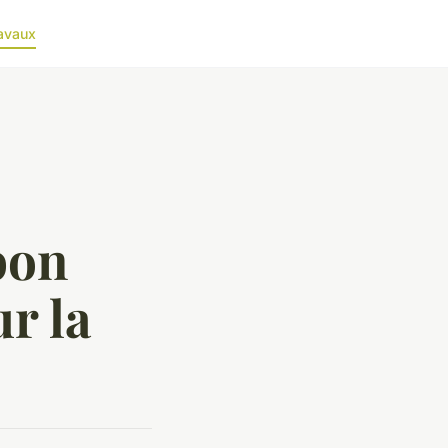
avaux
bon
r la