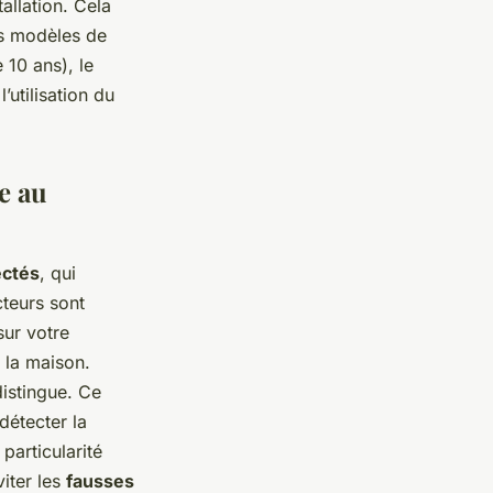
allation. Cela
ns modèles de
 10 ans), le
’utilisation du
e au
ectés
, qui
cteurs sont
sur votre
 la maison.
istingue. Ce
étecter la
a particularité
iter les
fausses