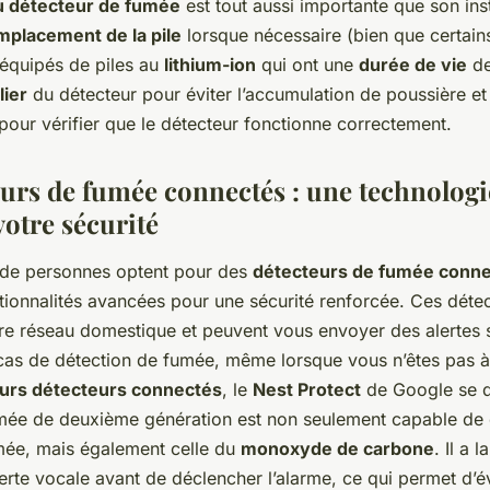
 détecteur de fumée
est tout aussi importante que son inst
mplacement de la pile
lorsque nécessaire (bien que certai
 équipés de piles au
lithium-ion
qui ont une
durée de vie
de
lier
du détecteur pour éviter l’accumulation de poussière et l
pour vérifier que le détecteur fonctionne correctement.
eurs de fumée connectés : une technologi
votre sécurité
 de personnes optent pour des
détecteurs de fumée conn
tionnalités avancées pour une sécurité renforcée. Ces déte
re réseau domestique et peuvent vous envoyer des alertes 
as de détection de fumée, même lorsque vous n’êtes pas à
eurs détecteurs connectés
, le
Nest Protect
de Google se d
mée de deuxième génération est non seulement capable de d
mée, mais également celle du
monoxyde de carbone
. Il a l
erte vocale avant de déclencher l’alarme, ce qui permet d’év