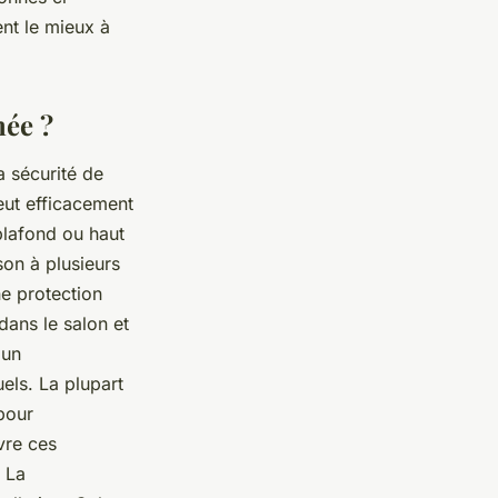
ent le mieux à
mée ?
a sécurité de
peut efficacement
plafond ou haut
son à plusieurs
ne protection
dans le salon et
 un
els. La plupart
pour
ivre ces
. La