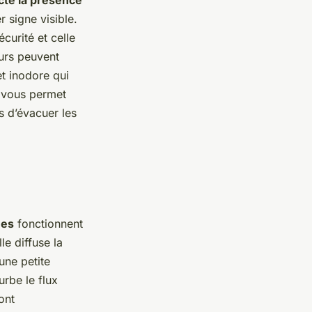
cte la présence
r signe visible.
curité et celle
eurs peuvent
t inodore qui
n vous permet
s d’évacuer les
ues
fonctionnent
e diffuse la
une petite
urbe le flux
ont