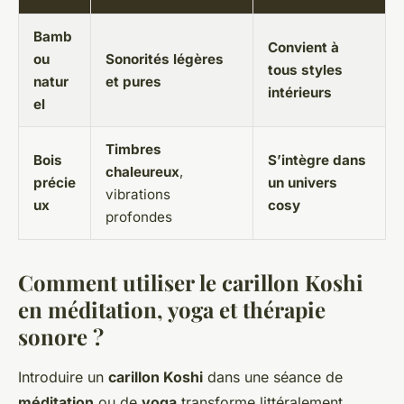
Bamb
Convient à
ou
Sonorités légères
tous styles
natur
et pures
intérieurs
el
Timbres
Bois
S’intègre dans
chaleureux
,
précie
un univers
vibrations
ux
cosy
profondes
Comment utiliser le carillon Koshi
en méditation, yoga et thérapie
sonore ?
Introduire un
carillon Koshi
dans une séance de
méditation
ou de
yoga
transforme littéralement