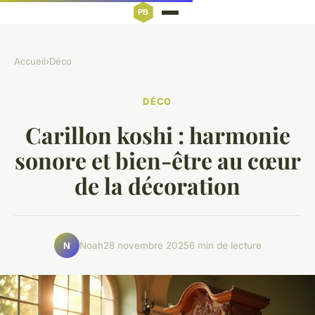
Accueil
›
Déco
DÉCO
Carillon koshi : harmonie
sonore et bien-être au cœur
de la décoration
Noah
28 novembre 2025
6 min de lecture
N