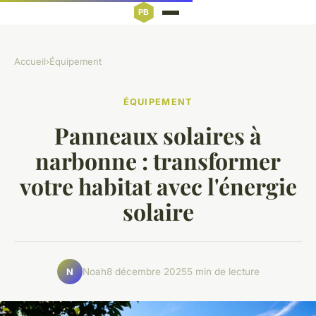
Accueil
›
Équipement
ÉQUIPEMENT
Panneaux solaires à
narbonne : transformer
votre habitat avec l'énergie
solaire
Noah
8 décembre 2025
5 min de lecture
N