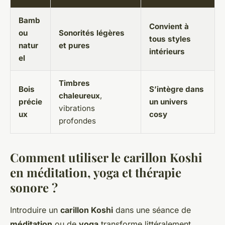
Bamb
Convient à
ou
Sonorités légères
tous styles
natur
et pures
intérieurs
el
Timbres
Bois
S’intègre dans
chaleureux
,
précie
un univers
vibrations
ux
cosy
profondes
Comment utiliser le carillon Koshi
en méditation, yoga et thérapie
sonore ?
Introduire un
carillon Koshi
dans une séance de
méditation
ou de
yoga
transforme littéralement