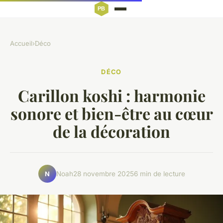
Accueil
›
Déco
DÉCO
Carillon koshi : harmonie
sonore et bien-être au cœur
de la décoration
Noah
28 novembre 2025
6 min de lecture
N