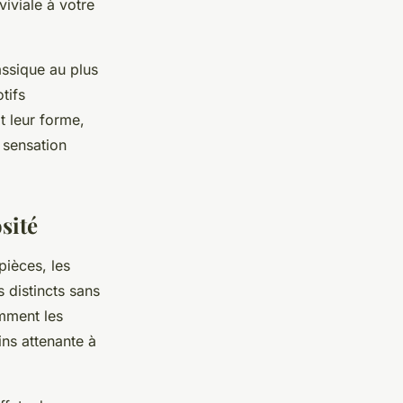
iviale à votre
assique au plus
tifs
t leur forme,
 sensation
sité
ièces, les
s distincts sans
mment les
ains attenante à