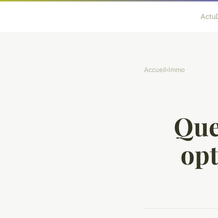
Actu
Accueil
›
Immo
Que
opt