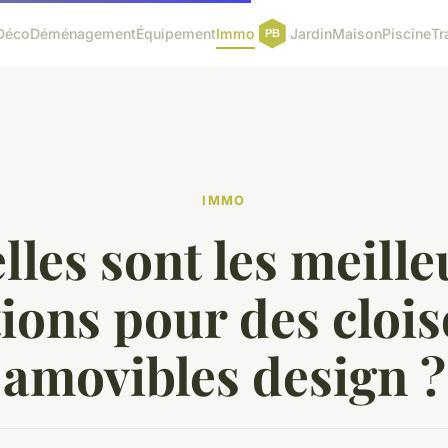
Déco
Déménagement
Équipement
Immo
Jardin
Maison
Piscine
Tr
IMMO
lles sont les meille
ions pour des cloi
amovibles design ?