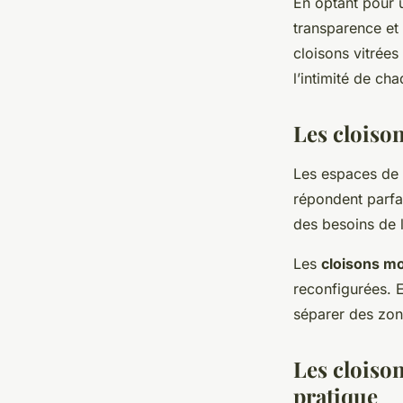
En optant pour
transparence et
cloisons vitrée
l’intimité de ch
Les cloiso
Les espaces de t
répondent parfa
des besoins de 
Les
cloisons mo
reconfigurées. 
séparer des zone
Les cloiso
pratique