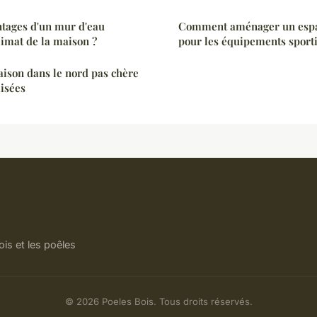
ntages d'un mur d'eau
Comment aménager un espa
limat de la maison ?
pour les équipements sporti
ison dans le nord pas chère
lisées
is et les poêles
© 2026 Poeles Bois. Tous droits réservés.