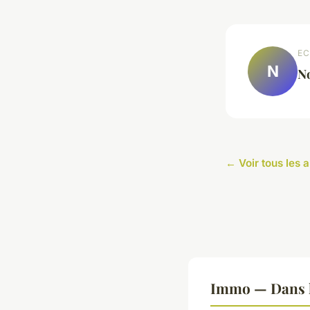
EC
N
N
← Voir tous les 
Immo — Dans 