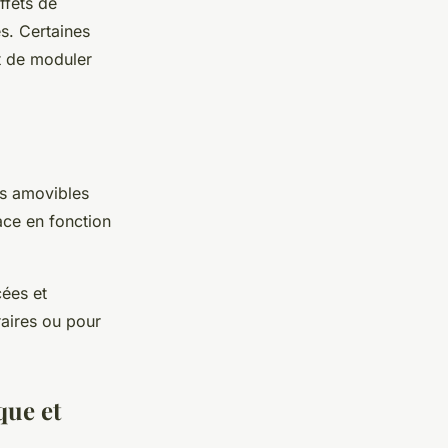
ffets de
s. Certaines
t de moduler
ons amovibles
ace en fonction
cées et
raires ou pour
que et