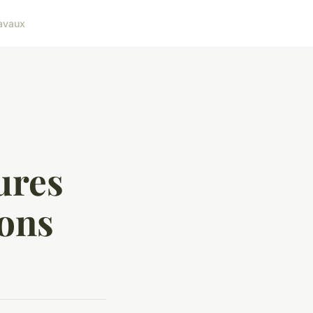
avaux
ures
sons